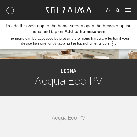
To add this web app to the home screen open the browser option
menu and tap on
Add to homescreen
.
The menu can be accessed by pressing the menu hardware button if your
device has one, or by tapping the top right menu icon
.
LEGNA
Acqua Eco PV
4 cm
Acqua Eco PV
AC