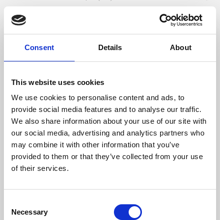
Potenza Nominale (%)
80,4
Dimensione Max Legno (mm)
500
Consent
Details
About
Temperatura Massima Del Gas (ºC)
323
This website uses cookies
Peso (kg)
282
We use cookies to personalise content and ads, to
provide social media features and to analyse our traffic.
Diametro Del Camino (mm)
200
We also share information about your use of our site with
our social media, advertising and analytics partners who
Necessaria Depressione Nel Camino (pa)
12
may combine it with other information that you’ve
Rendimento
Consumo
Volume
provided to them or that they’ve collected from your use
riscaldabile
of their services.
massimo
80,4 %
8,3 kg/h
641 m3
Consent
Necessary
Selection