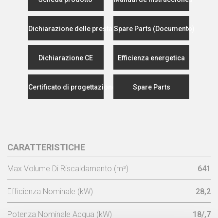
Dichiarazione delle prestazioni
Spare Parts (Documento)
Dichiarazione CE
Efficienza energetica
Certificato di progettazione ecocompatibile
Spare Parts
CARATTERISTICHE
Max Volume Di Riscaldamento (m³)
641
Efficienza Nominale (kW)
28,2
Potenza Nominale Acqua (kW)
18/,7