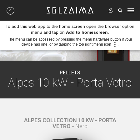
To add this web app to the home screen open the browser option
menu and tap on
Add to homescreen
.
The menu can be accessed by pressing the menu hardware button if your
device has one, or by tapping the top right menu icon
.
PELLETS
Alpes 10 kW - Porta Vetro
ORTA
ALPES COLLECTION 10 KW - PORTA
ALP
VETRO -
Nero