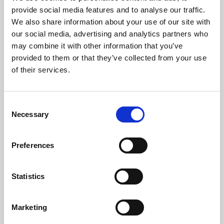
provide social media features and to analyse our traffic.
Temperatura Min. Del Gas (ºC)
59
We also share information about your use of our site with
our social media, advertising and analytics partners who
Peso (kg)
115
may combine it with other information that you’ve
provided to them or that they’ve collected from your use
Diametro Del Camino (mm)
80
of their services.
Necessaria Depressione Nel Camino (pa)
12
Consent
Livello Rumore Massimo (Db)
48,2
Necessary
Selection
Autonomia Min/Max (h)
7,4 - 22
Preferences
Flusso Di Ventilatore (m³/h)
305
Statistics
Rendimento
Potenza
Autonomia
nominale
deposito min-
mas
Marketing
96 %
10 kW
7,4 - 22 h