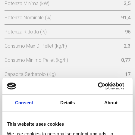
Potenza Minima (kW)
3,5
Potenza Nominale (%)
91,4
Potenza Ridotta (%)
96
Consumo Max Di Pellet (kg/h)
2,3
Consumo Minimo Pellet (kg/h)
0,77
Capacita Serbatoio (Kg)
17
Energia Elettrica Nominale (w)
102 (máx 362)
Tensione Nominale (V)
230
Consent
Details
About
Frequenza Elettrica (Hz)
50
This website uses cookies
Temperatura Massima Del Gas (ºC)
149
We use cookies to personalise content and ads, to