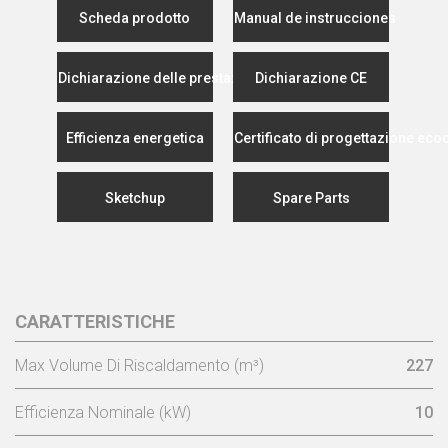
Scheda prodotto
Manual de instrucciones
Dichiarazione delle prestazioni
Dichiarazione CE
Efficienza energetica
Certificato di progettazione eco
Sketchup
Spare Parts
CARATTERISTICHE
Max Volume Di Riscaldamento (m³)
227
Efficienza Nominale (kW)
10