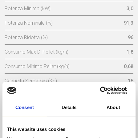
Potenza Minima (kW)
3,0
Potenza Nominale (%)
91,3
Potenza Ridotta (%)
96
Consumo Max Di Pellet (kg/h)
1,8
Consumo Minimo Pellet (kg/h)
0,68
Capacita Serbatoio (Kg)
15
Energia Elettrica Nominale (w)
102 (máx 362)
Consent
Details
About
Tensione Nominale (V)
230
Frequenza Elettrica (Hz)
50
This website uses cookies