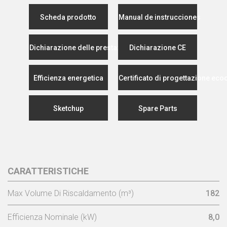
Scheda prodotto
Manual de instrucciones
Dichiarazione delle prestazioni
Dichiarazione CE
Efficienza energetica
Certificato di progettazione eco
Sketchup
Spare Parts
CARATTERISTICHE
Max Volume Di Riscaldamento (m³)
182
Efficienza Nominale (kW)
8,0