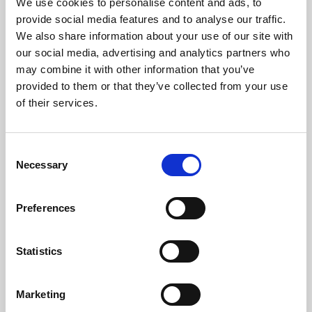
Temperatura Massima Del Gas (ºC)
152,6
We use cookies to personalise content and ads, to
provide social media features and to analyse our traffic.
Temperatura Min. Del Gas (ºC)
64
We also share information about your use of our site with
our social media, advertising and analytics partners who
Peso (kg)
103
may combine it with other information that you’ve
provided to them or that they’ve collected from your use
Diametro Del Camino (mm)
80
of their services.
Necessaria Depressione Nel Camino (pa)
12
Consent
Necessary
Livello Rumore Massimo (Db)
48,2
Selection
Autonomia Min/Max (h)
8,3 - 22,1
Preferences
Flusso Di Ventilatore (m³/h)
305
Statistics
Rendimento
Potenza
Autonomia
nominale
deposito min-
mas
Marketing
96 %
8 kW
8,3 - 22,1 h