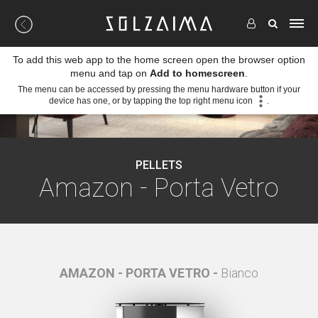
To add this web app to the home screen open the browser option
menu and tap on
Add to homescreen
.
The menu can be accessed by pressing the menu hardware button if your
device has one, or by tapping the top right menu icon
.
PELLETS
Amazon - Porta Vetro
ero
AMAZON - PORTA VETRO -
Bianco
AMA