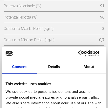
Potenza Nominale (%)
91
Potenza Ridotta (%)
96
Consumo Max Di Pellet (kg/h)
2
Consumo Minimo Pellet (kg/h)
0,7
Capacita Serbatoio (Kg)
17,5
Tensione Nominale (V)
230
Consent
Details
About
Frequenza Elettrica (Hz)
50
This website uses cookies
Temperatura Massima Del Gas (ºC)
165
We use cookies to personalise content and ads, to
Temperatura Min. Del Gas (ºC)
64
provide social media features and to analyse our traffic.
We also share information about your use of our site with
Peso (kg)
92