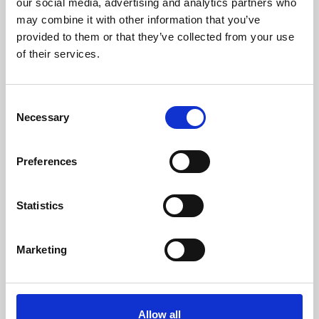
our social media, advertising and analytics partners who
may combine it with other information that you’ve
Diametro Del Camino (mm)
80
provided to them or that they’ve collected from your use
of their services.
Necessaria Depressione Nel Camino (pa)
12
Livello Rumore Massimo (Db)
48,2
Consent
Necessary
Selection
Autonomia Min/Max (h)
8,8 - 25
Preferences
Rendimento
Potenza
Autonomia
nominale
deposito min-
mas
Statistics
96 %
9 kW
8,8 - 25 h
Marketing
classe di efficienza
Allow all