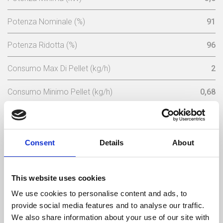
Potenza Nominale (%)
91
Potenza Ridotta (%)
96
Consumo Max Di Pellet (kg/h)
2
Consumo Minimo Pellet (kg/h)
0,68
Capacita Serbatoio (Kg)
17,5
Tensione Nominale (V)
230
Consent
Details
About
Frequenza Elettrica (Hz)
50
This website uses cookies
Temperatura Massima Del Gas (ºC)
165
We use cookies to personalise content and ads, to
provide social media features and to analyse our traffic.
Temperatura Min. Del Gas (ºC)
64
We also share information about your use of our site with