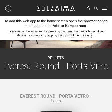
To add this web app to the home screen open the browser option
menu and tap on
Add to homescreen
.
The menu can be accessed by pressing the menu hardware button if your
device has one, or by tapping the top right menu icon
.
PELLETS
Everest Round - Porta Vitro
RO -
EVEREST ROUND - PORTA VETRO -
EVERE
Bianco