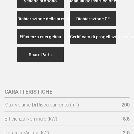
Scheda prodotto
Manual de instrucciones
Dichiarazione delle prestazioni
Dichiarazione CE
Efficienza energetica
Certificato di progettazione eco
Spare Parts
CARATTERISTICHE
Max Volume Di Riscaldamento (m³)
200
Efficienza Nominale (kW)
8,8
Potenza Minima (kW)
3,0