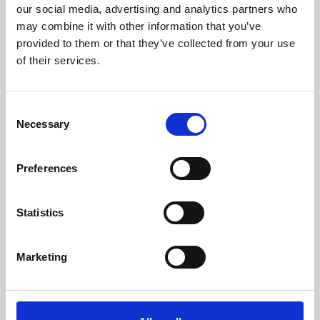
our social media, advertising and analytics partners who
Peso (kg)
92
may combine it with other information that you’ve
provided to them or that they’ve collected from your use
Diametro Del Camino (mm)
80
of their services.
Necessaria Depressione Nel Camino (pa)
12
Consent
Livello Rumore Massimo (Db)
48,2
Necessary
Selection
Autonomia Min/Max (h)
8,8 - 26
Preferences
Rendimento
Potenza
Autonomia
nominale
deposito min-
mas
Statistics
96 %
8,8 kW
8,8 - 26 h
Marketing
classe di efficienza