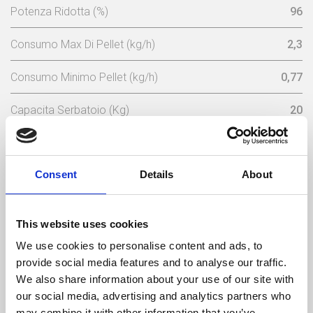
Potenza Ridotta (%)
96
Consumo Max Di Pellet (kg/h)
2,3
Consumo Minimo Pellet (kg/h)
0,77
Capacita Serbatoio (Kg)
20
Tensione Nominale (V)
230
Consent
Details
About
Frequenza Elettrica (Hz)
50
Temperatura Massima Del Gas (ºC)
149
This website uses cookies
Temperatura Min. Del Gas (ºC)
59
We use cookies to personalise content and ads, to
provide social media features and to analyse our traffic.
Peso (kg)
106
We also share information about your use of our site with
our social media, advertising and analytics partners who
Diametro Del Camino (mm)
80
may combine it with other information that you’ve