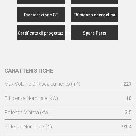
Dichiarazione CE
Efficienza energetica
Certificato di progettazione ecocompatibile
Spare Parts
CARATTERISTICHE
Max Volume Di Riscaldamento (m³)
227
Efficienza Nominale (kW)
10
Potenza Minima (kW)
3,5
Potenza Nominale (%)
91,4