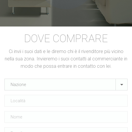
DOVE COMPRARE
Ci invii i suoi dati e le diremo chi è il rivenditore più vicino
nella sua zona. Invieremo i suoi contatti al commerciante in
modo che possa entrare in contatto con lei.
Nazione