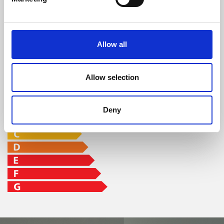
mas
93,8 %
22,1 kW
8,8 - 40,9 h
Allow all
classe di efficienza
Allow selection
Deny