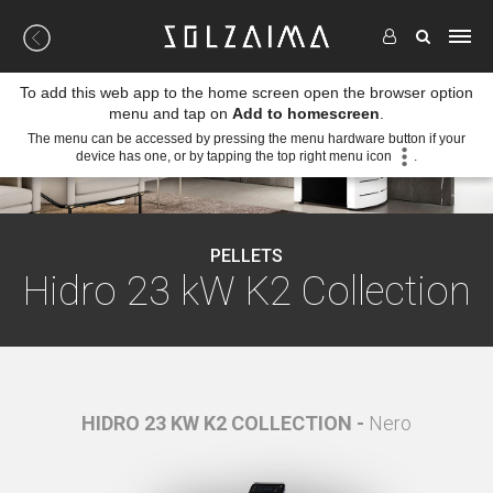
To add this web app to the home screen open the browser option
menu and tap on
Add to homescreen
.
The menu can be accessed by pressing the menu hardware button if your
device has one, or by tapping the top right menu icon
.
PELLETS
Hidro 23 kW K2 Collection
Bianco
HIDRO 23 KW K2 COLLECTION -
Nero
HIDRO