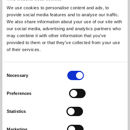
Frequenza Elettrica (Hz)
50
We use cookies to personalise content and ads, to
Temperatura Massima Del Gas (ºC)
153,40
provide social media features and to analyse our traffic.
We also share information about your use of our site with
Temperatura Min. Del Gas (ºC)
66,05
our social media, advertising and analytics partners who
may combine it with other information that you’ve
Pressione Massima (bar)
3
provided to them or that they’ve collected from your use
of their services.
Peso (kg)
219
Diametro Del Camino (mm)
100
Consent
Necessary
Selection
Necessaria Depressione Nel Camino (pa)
12
Preferences
Livello Rumore Massimo (Db)
49,1
Autonomia Min/Max (h)
8,8 - 40,9
Statistics
Rendimento
Potenza
Autonomia
nominale
deposito min-
Marketing