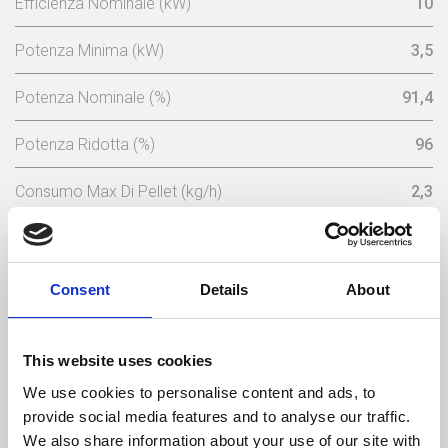
Efficienza Nominale (kW)
10
Potenza Minima (kW)
3,5
Potenza Nominale (%)
91,4
Potenza Ridotta (%)
96
Consumo Max Di Pellet (kg/h)
2,3
Consumo Minimo Pellet (kg/h)
0,77
Capacita Serbatoio (Kg)
20
Consent
Details
About
Tensione Nominale (V)
230
This website uses cookies
Frequenza Elettrica (Hz)
50
We use cookies to personalise content and ads, to
provide social media features and to analyse our traffic.
Temperatura Massima Del Gas (ºC)
149
We also share information about your use of our site with