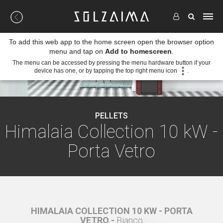
To add this web app to the home screen open the browser option
menu and tap on
Add to homescreen
.
The menu can be accessed by pressing the menu hardware button if your
device has one, or by tapping the top right menu icon
.
PELLETS
Himalaia Collection 10 kW -
Porta Vetro
 PORTA
HIMALAIA COLLECTION 10 KW - PORTA
HIMAL
VETRO -
Bianco