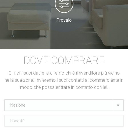
Provalo
DOVE COMPRARE
Ci invii i suoi dati e le diremo chi è il rivenditore più vicino
nella sua zona. Invieremo i suoi contatti al commerciante in
modo che possa entrare in contatto con lei.
Nazione