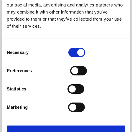
our social media, advertising and analytics partners who
Temperatura Min. Del Gas (ºC)
59
may combine it with other information that you’ve
provided to them or that they’ve collected from your use
Peso (kg)
105
of their services.
Diametro Del Camino (mm)
80
Consent
Necessaria Depressione Nel Camino (pa)
12
Necessary
Selection
Livello Rumore Massimo (Db)
48,2
Preferences
Rendimento
Potenza
Autonomia
nominale
deposito min-
mas
Statistics
96 %
10 kW
8,7 - 26 h
Marketing
classe di efficienza