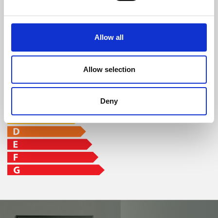
96 %
8 kW
8,3 - 22 h
Allow all
classe di efficienza
Allow selection
Deny