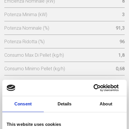
Efficienza Nominale (kW)
8
Potenza Minima (kW)
3
Potenza Nominale (%)
91,3
Potenza Ridotta (%)
96
Consumo Max Di Pellet (kg/h)
1,8
Consumo Minimo Pellet (kg/h)
0,68
Capacita Serbatoio (Kg)
15
Energia Elettrica Nominale (w)
102 (máx 362)
Consent
Details
About
Tensione Nominale (V)
230
Frequenza Elettrica (Hz)
50
This website uses cookies