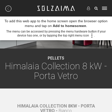
To add this web app to the home screen open the browser option
menu and tap on
Add to homescreen
.
The menu can be accessed by pressing the menu hardware button if your
device has one, or by tapping the top right menu icon
.
PELLETS
Himalaia Collection 8 kW -
Porta Vetro
PORTA
HIMALAIA COLLECTION 8KW - PORTA
HIMA
VETRO -
Bianco