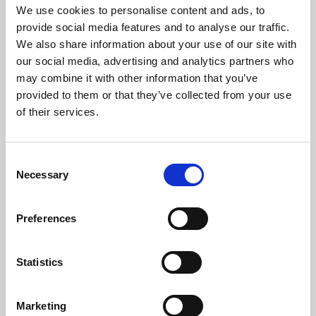
We use cookies to personalise content and ads, to
Temperatura Massima Del Gas (ºC)
152,6
provide social media features and to analyse our traffic.
We also share information about your use of our site with
Temperatura Min. Del Gas (ºC)
64
our social media, advertising and analytics partners who
may combine it with other information that you’ve
Peso (kg)
82,6
provided to them or that they’ve collected from your use
of their services.
Diametro Del Camino (mm)
80
Necessaria Depressione Nel Camino (pa)
12
Consent
Necessary
Selection
Livello Rumore Massimo (Db)
48,2
Autonomia Min/Max (h)
8,3 - 22
Preferences
Flusso Di Ventilatore (m³/h)
180
Statistics
Rendimento
Potenza
Autonomia
nominale
deposito min-
mas
Marketing