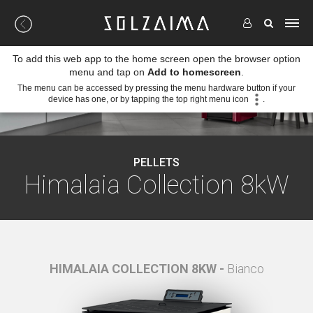
To add this web app to the home screen open the browser option
menu and tap on
Add to homescreen
.
The menu can be accessed by pressing the menu hardware button if your
device has one, or by tapping the top right menu icon
.
PELLETS
Himalaia Collection 8kW
Nero
HIMALAIA COLLECTION 8KW -
Bianco
HIMAL