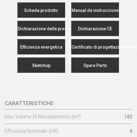
Scheda prodotto
Manual de instrucciones
Dichiarazione delle prestazioni
Dichiarazione CE
Efficienza energetica
Certificato di progettazione eco
Sketchup
Spare Parts
CARATTERISTICHE
Max Volume Di Riscaldamento (m³)
182
Efficienza Nominale (kW)
8