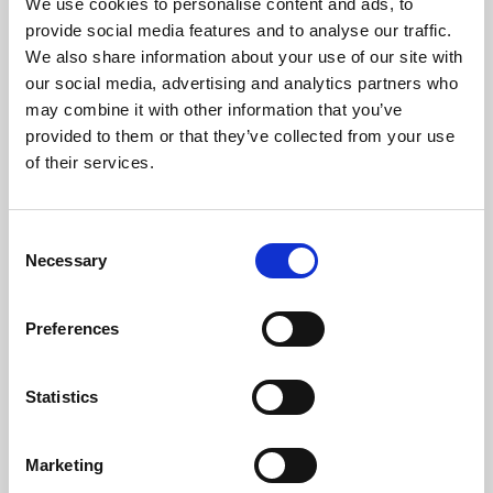
Temperatura Massima Del Gas (ºC)
152,6
We use cookies to personalise content and ads, to
provide social media features and to analyse our traffic.
Temperatura Min. Del Gas (ºC)
64
We also share information about your use of our site with
our social media, advertising and analytics partners who
Peso (kg)
82,6
may combine it with other information that you’ve
provided to them or that they’ve collected from your use
Diametro Del Camino (mm)
80
of their services.
Necessaria Depressione Nel Camino (pa)
12
Consent
Necessary
Livello Rumore Massimo (Db)
48,2
Selection
Autonomia Min/Max (h)
8,3 - 22
Preferences
Flusso Di Ventilatore (m³/h)
180
Statistics
Rendimento
Potenza
Autonomia
nominale
deposito min-
mas
Marketing
96 %
8 kW
8,3 - 22 h