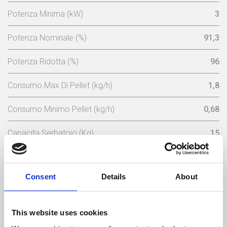
Potenza Minima (kW)
3
Potenza Nominale (%)
91,3
Potenza Ridotta (%)
96
Consumo Max Di Pellet (kg/h)
1,8
Consumo Minimo Pellet (kg/h)
0,68
Capacita Serbatoio (Kg)
15
Energia Elettrica Nominale (w)
102 (máx 362)
Consent
Details
About
Tensione Nominale (V)
230
Frequenza Elettrica (Hz)
50
This website uses cookies