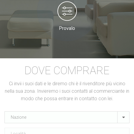
Provalo
DOVE COMPRARE
Ci invii i suoi dati e le diremo chi è il rivenditore più vicino
nella sua zona. Invieremo i suoi contatti al commerciante in
modo che possa entrare in contatto con lei.
Nazione