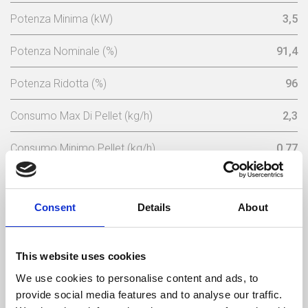
Potenza Minima (kW)
3,5
Potenza Nominale (%)
91,4
Potenza Ridotta (%)
96
Consumo Max Di Pellet (kg/h)
2,3
Consumo Minimo Pellet (kg/h)
0,77
Capacita Serbatoio (Kg)
20
Consent
Details
About
Tensione Nominale (V)
230
Frequenza Elettrica (Hz)
50
This website uses cookies
Temperatura Massima Del Gas (ºC)
149
We use cookies to personalise content and ads, to
provide social media features and to analyse our traffic.