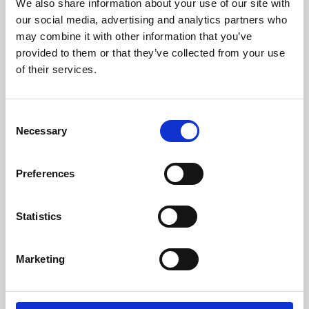
Temperatura Min. Del Gas (ºC)
59
We also share information about your use of our site with
our social media, advertising and analytics partners who
Peso (kg)
104
may combine it with other information that you’ve
provided to them or that they’ve collected from your use
Diametro Del Camino (mm)
80
of their services.
Necessaria Depressione Nel Camino (pa)
12
Consent
Necessary
Livello Rumore Massimo (Db)
48,2
Selection
Autonomia Min/Max (h)
8,7 - 26
Preferences
Rendimento
Potenza
Autonomia
nominale
deposito min-
Statistics
mas
96 %
10 kW
8,7 - 26 h
Marketing
classe di efficienza