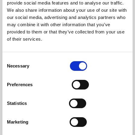
provide social media features and to analyse our traffic.
Temperatura Massima Del Gas (ºC)
149
We also share information about your use of our site with
our social media, advertising and analytics partners who
Temperatura Min. Del Gas (ºC)
59
may combine it with other information that you’ve
provided to them or that they’ve collected from your use
Peso (kg)
99
of their services.
Diametro Del Camino (mm)
80
Consent
Necessaria Depressione Nel Camino (pa)
12
Necessary
Selection
Livello Rumore Massimo (Db)
48,2
Preferences
Autonomia Min/Max (h)
7,4 - 22
Rendimento
Potenza
Autonomia
Statistics
nominale
deposito min-
mas
96 %
10 kW
7,4 - 22 h
Marketing