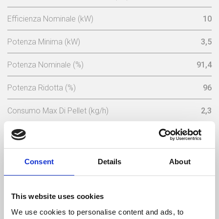
Efficienza Nominale (kW)
10
Potenza Minima (kW)
3,5
Potenza Nominale (%)
91,4
Potenza Ridotta (%)
96
Consumo Max Di Pellet (kg/h)
2,3
Consumo Minimo Pellet (kg/h)
0,77
Capacita Serbatoio (Kg)
17
Consent
Details
About
Tensione Nominale (V)
230
This website uses cookies
Frequenza Elettrica (Hz)
50
We use cookies to personalise content and ads, to