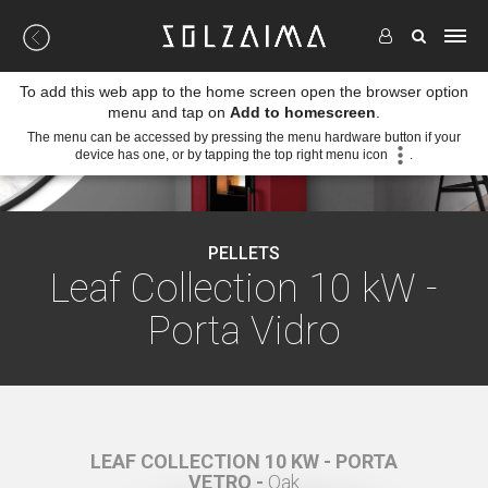
To add this web app to the home screen open the browser option
menu and tap on
Add to homescreen
.
The menu can be accessed by pressing the menu hardware button if your
device has one, or by tapping the top right menu icon
.
PELLETS
Leaf Collection 10 kW -
Porta Vidro
ORTA
LEAF COLLECTION 10 KW - PORTA
LEA
VETRO -
Oak