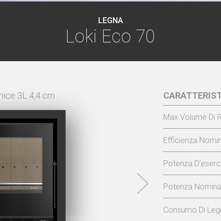
LEGNA
Loki Eco 70
nice 3L 4,4 cm
CARATTERIST
LOKI EC
Max Volume Di R
Efficienza Nomin
Potenza D’eserci
Potenza Nominal
Consumo Di Legn