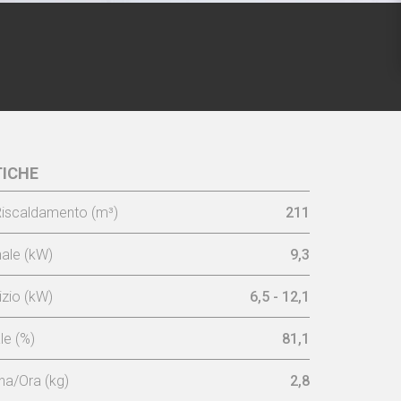
ICHE
O 70 -
Cornice 3L 7,4 cm
iscaldamento (m³)
211
ale (kW)
9,3
zio (kW)
6,5 - 12,1
e (%)
81,1
a/Ora (kg)
2,8