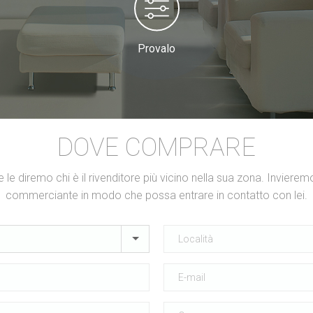
Provalo
DOVE COMPRARE
ti e le diremo chi è il rivenditore più vicino nella sua zona. Invieremo
commerciante in modo che possa entrare in contatto con lei.