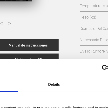
Temperatura Mas
Peso (kg)
Diametro Del C
Necessaria Depr
Manual de instrucciones
Livello Rumore 
Dichiarazione CE
Rendiment
ertificato di progettazione ecocompatibile
81,1 %
Details
classe di effi
e content and ads, to provide social media features and to analy