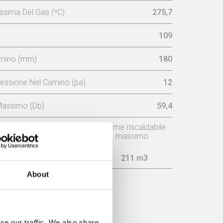
sima Del Gas (ºC)
275,7
109
amino (mm)
180
essione Nel Camino (pa)
12
Massimo (Db)
59,4
o
Consumo
Volume riscaldabile
massimo
2,8 kg/h
211 m3
About
cienza
se our traffic. We also share