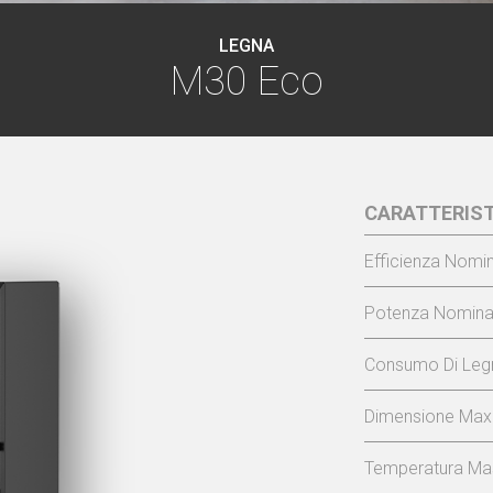
LEGNA
M30 Eco
CARATTERIST
Efficienza Nomin
Potenza Nominal
Consumo Di Legn
Dimensione Max
Temperatura Mas