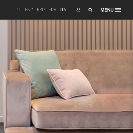
MENU
PT
ENG
ESP
FRA
ITA