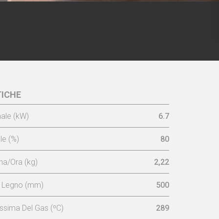
ICHE
ale (kW)
6.7
e (%)
80
a/Ora (kg)
2,22
 Legno (mm)
500
sima Del Gas (ºC)
289