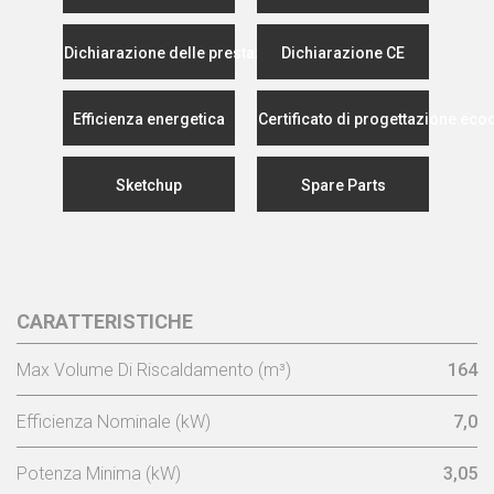
Dichiarazione delle prestazioni
Dichiarazione CE
Efficienza energetica
Certificato di progettazione eco
Sketchup
Spare Parts
CARATTERISTICHE
Max Volume Di Riscaldamento (m³)
164
Efficienza Nominale (kW)
7,0
Potenza Minima (kW)
3,05