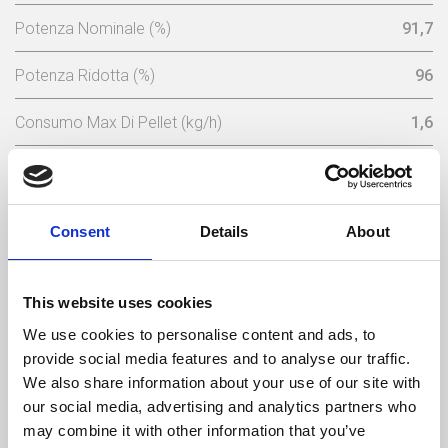
Potenza Nominale (%)
91,7
Potenza Ridotta (%)
96
Consumo Max Di Pellet (kg/h)
1,6
Consumo Minimo Pellet (kg/h)
0,68
Capacita Serbatoio (Kg)
15
Consent
Details
About
Peso (kg)
137
This website uses cookies
Diametro Del Camino (mm)
80
We use cookies to personalise content and ads, to
Necessaria Depressione Nel Camino (pa)
12
provide social media features and to analyse our traffic.
We also share information about your use of our site with
Livello Rumore Massimo (Db)
49,9
our social media, advertising and analytics partners who
may combine it with other information that you’ve