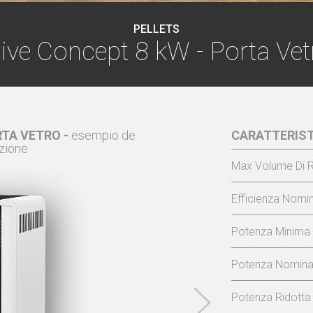
PELLETS
live Concept 8 kW - Porta Vet
RTA VETRO -
esempio de
OLIVE CONCEPT 8
CARATTERIST
zione
Max Volume Di R
Efficienza Nomin
Potenza Minima
Potenza Nominal
Potenza Ridotta