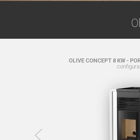
O
O -
esempio de
OLIVE CONCEPT 8 KW - PO
configura