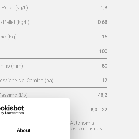
Pellet (kg/h)
1,8
Pellet (kg/h)
0,68
oio (Kg)
15
100
amino (mm)
80
essione Nel Camino (pa)
12
Massimo (Db)
48,2
ax (h)
8,3 - 22
o
Potenza nominale
Autonomia
deposito min-mas
About