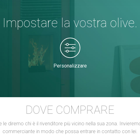
Impostare la vostra olive.
Personalizzare
DOVE COMPRARE
ti e le diremo chi è il rivenditore più vicino nella sua zona. Invieremo
commerciante in modo che possa entrare in contatto con lei.