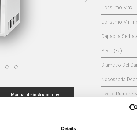
Consumo Max Di 
Consumo Minimo 
Capacita Serbat
Peso (kg)
Diametro Del C
Necessaria Depr
Livello Rumore 
Manual de instrucciones
Autonomia Min/M
Dichiarazione CE
Rendiment
Details
ertificato di progettazione ecocompatibile