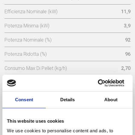
Efficienza Nominale (kW)
11,9
Potenza Minima (kW)
3,9
Potenza Nominale (%)
92
Potenza Ridotta (%)
96
Consumo Max Di Pellet (kg/h)
2,70
Consumo Minimo Pellet (kg/h)
0,9
Capacita Serbatoio (Kg)
30
Consent
Details
About
Tensione Nominale (V)
230
This website uses cookies
Frequenza Elettrica (Hz)
50
We use cookies to personalise content and ads, to