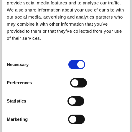
provide social media features and to analyse our traffic.
Temperatura Massima Del Gas (ºC)
125
We also share information about your use of our site with
our social media, advertising and analytics partners who
Temperatura Min. Del Gas (ºC)
53
may combine it with other information that you’ve
provided to them or that they’ve collected from your use
Peso (kg)
152
of their services.
Diametro Del Camino (mm)
80
Consent
Necessaria Depressione Nel Camino (pa)
12
Necessary
Selection
Livello Rumore Massimo (Db)
48 - 61
Preferences
Autonomia Min/Max (h)
11,1 - 33,3
Rendimento
Potenza
Autonomia
Statistics
nominale
deposito min-
mas
96 %
11,9 kW
11,1 - 33,3 h
Marketing