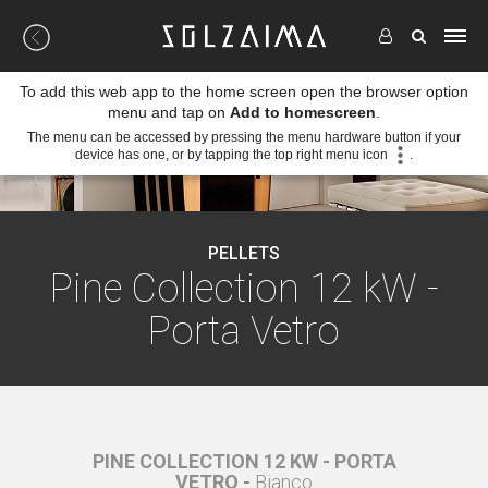
To add this web app to the home screen open the browser option
menu and tap on
Add to homescreen
.
The menu can be accessed by pressing the menu hardware button if your
device has one, or by tapping the top right menu icon
.
PELLETS
Pine Collection 12 kW -
Porta Vetro
RTA
PINE COLLECTION 12 KW - PORTA
PI
VETRO -
Bianco