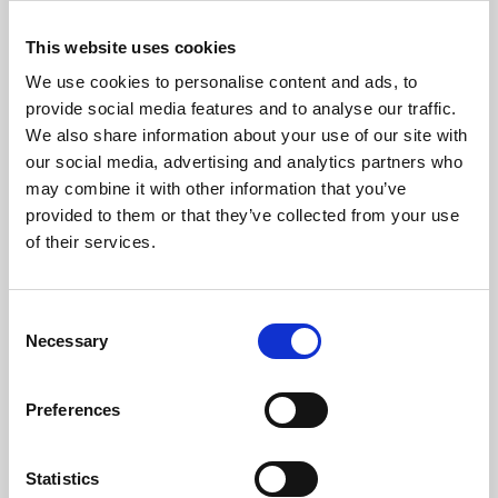
Frequenza Elettrica (Hz)
50
This website uses cookies
Temperatura Massima Del Gas (ºC)
102
We use cookies to personalise content and ads, to
Temperatura Min. Del Gas (ºC)
74
provide social media features and to analyse our traffic.
We also share information about your use of our site with
Pressione Massima (bar)
3
our social media, advertising and analytics partners who
may combine it with other information that you’ve
Volume Del Serbatoio Di Espansione (L)
10
provided to them or that they’ve collected from your use
of their services.
Peso (kg)
373
Diametro Del Camino (mm)
100
Consent
Necessary
Selection
Necessaria Depressione Nel Camino (pa)
12
Preferences
Livello Rumore Massimo (Db)
54
Volume D'acqua (L)
60
Statistics