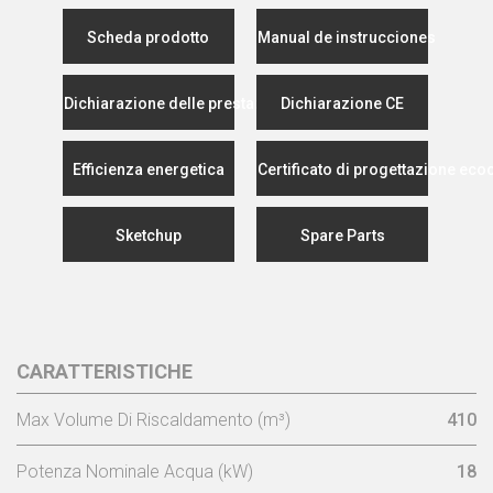
Scheda prodotto
Manual de instrucciones
Dichiarazione delle prestazioni
Dichiarazione CE
Efficienza energetica
Certificato di progettazione eco
Sketchup
Spare Parts
CARATTERISTICHE
Max Volume Di Riscaldamento (m³)
410
Potenza Nominale Acqua (kW)
18