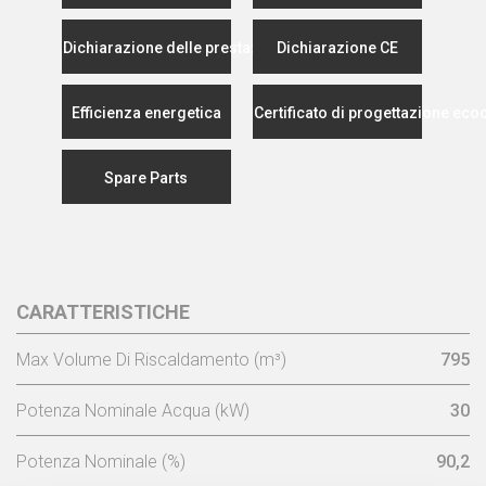
Dichiarazione delle prestazioni
Dichiarazione CE
Efficienza energetica
Certificato di progettazione eco
Spare Parts
CARATTERISTICHE
Max Volume Di Riscaldamento (m³)
795
Potenza Nominale Acqua (kW)
30
Potenza Nominale (%)
90,2