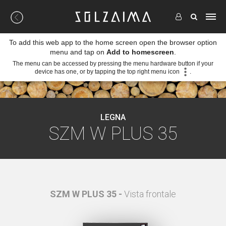
To add this web app to the home screen open the browser option
menu and tap on
Add to homescreen
.
The menu can be accessed by pressing the menu hardware button if your
device has one, or by tapping the top right menu icon
.
LEGNA
SZM W PLUS 35
le
SZM W PLUS 35 -
Vista frontale
S