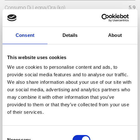
Consumo Di Legna/Ora (kg)
5,9
Dimensione Max Legno (mm)
500
Consent
Details
About
Temperatura Massima Del Gas (ºC)
191,5
Peso (kg)
324
This website uses cookies
Diametro Del Camino (mm)
180
We use cookies to personalise content and ads, to
provide social media features and to analyse our traffic.
Necessaria Depressione Nel Camino (pa)
19
We also share information about your use of our site with
our social media, advertising and analytics partners who
Volume D'acqua (L)
90
may combine it with other information that you’ve
provided to them or that they’ve collected from your use
Umidità max in
Dimensione mas
Peso
of their services.
legno
legno
20 %
500 mm
305 kg
Consent
Necessary