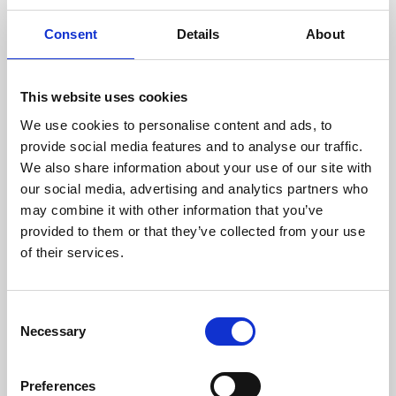
Temperatura Massima Del Gas (ºC)
218
Consent
Details
About
Peso (kg)
260
This website uses cookies
Diametro Del Camino (mm)
200
We use cookies to personalise content and ads, to
Livello Rumore Massimo (Db)
63
provide social media features and to analyse our traffic.
We also share information about your use of our site with
Rendimento
Consumo
Volume
our social media, advertising and analytics partners who
riscaldabile
may combine it with other information that you’ve
massimo
provided to them or that they’ve collected from your use
81,7 %
4,6 kg/h
330 m3
of their services.
classe di efficienza
Consent
Necessary
Selection
Preferences