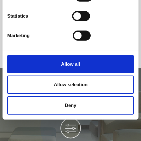
Statistics
Marketing
Allow all
Allow selection
Provalo sul simulatore
Deny