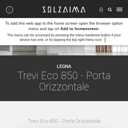
To add this web app to the home screen open the browser option
menu and tap on
Add to homescreen
.
The menu can be accessed by pressing the menu hardware button if your
device has one, or by tapping the top right menu icon
.
LEGNA
Trevi Eco 850 - Porta
Orizzontale
TALE -
Trevi Eco 850 - Porta Orizzontale
TREVI