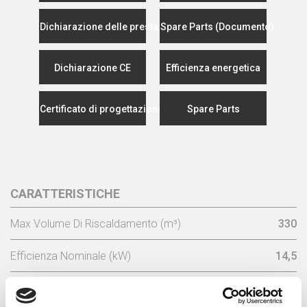
Dichiarazione delle prestazioni
Spare Parts (Documento)
Dichiarazione CE
Efficienza energetica
Certificato di progettazione ecocompatibile
Spare Parts
CARATTERISTICHE
Max Volume Di Riscaldamento (m³)
330
Efficienza Nominale (kW)
14,5
Consumo Di Legna/Ora (kg)
4,6