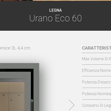
LEGNA
Urano Eco 60
rnice 3L 4,4 cm
CARATTERIST
URANO E
Max Volume Di R
Efficienza Nomin
Potenza D’eserci
Potenza Nominal
Consumo Di Legn