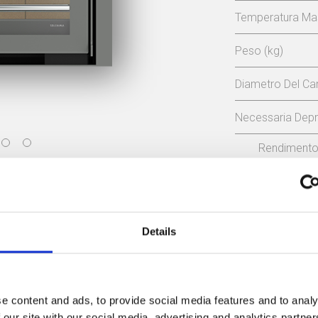
Temperatura Mas
Peso (kg)
Diametro Del C
Necessaria Depr
Rendiment
80,5 %
Manual de instrucciones
Details
classe di effi
Dichiarazione CE
ertificato di progettazione ecocompatibile
e content and ads, to provide social media features and to analy
 our site with our social media, advertising and analytics partn