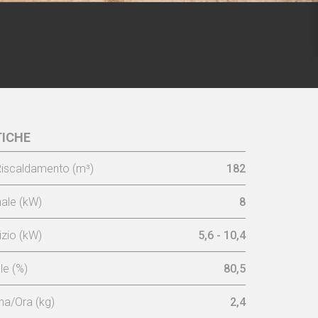
ICHE
CO 60 -
Cornice 3L 7,4 cm
iscaldamento (m³)
182
ale (kW)
8
zio (kW)
5,6 - 10,4
e (%)
80,5
a/Ora (kg)
2,4