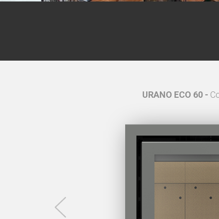
tito 4,4 cm
URANO ECO 60 -
Co