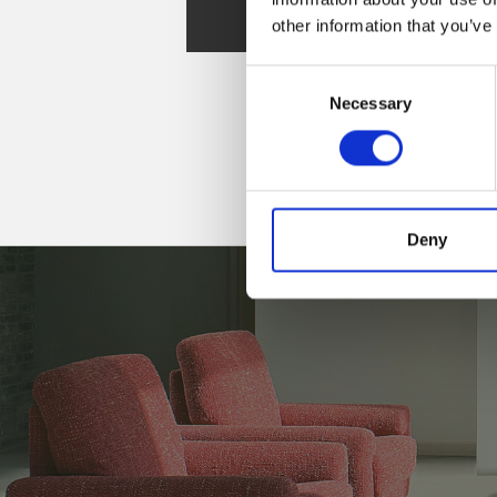
other information that you’ve
Spare Parts
Consent
Necessary
Selection
Deny