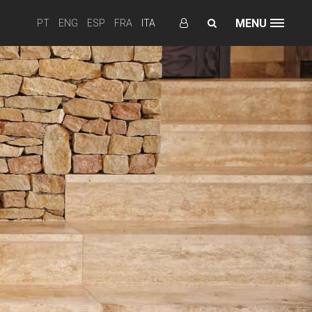
MENU
PT
ENG
ESP
FRA
ITA