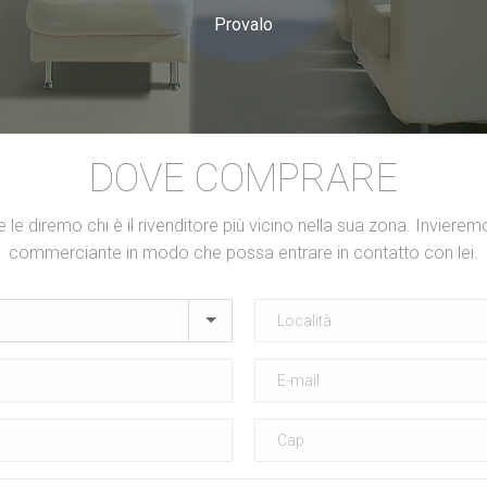
Provalo
DOVE COMPRARE
ti e le diremo chi è il rivenditore più vicino nella sua zona. Invieremo
commerciante in modo che possa entrare in contatto con lei.