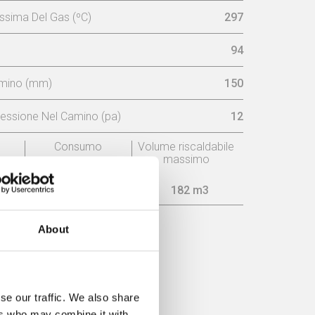
sima Del Gas (ºC)
297
94
amino (mm)
150
essione Nel Camino (pa)
12
o
Consumo
Volume riscaldabile
massimo
2,4 kg/h
182 m3
About
cienza
se our traffic. We also share
ers who may combine it with