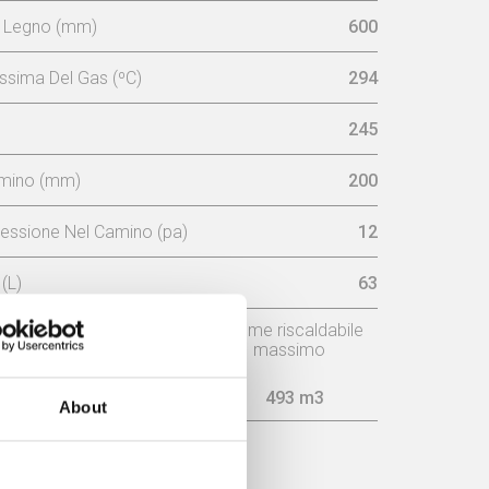
 Legno (mm)
600
sima Del Gas (ºC)
294
245
amino (mm)
200
essione Nel Camino (pa)
12
(L)
63
o
Consumo legna/ore
Volume riscaldabile
massimo
6,2 kg
493 m3
About
cienza