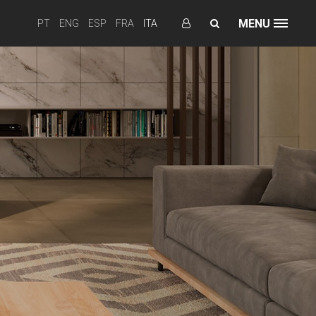
MENU
PT
ENG
ESP
FRA
ITA