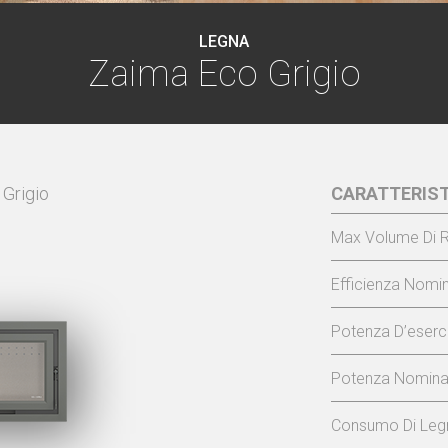
LEGNA
Zaima Eco Grigio
Grigio
CARATTERIST
Max Volume Di R
Efficienza Nomin
Potenza D’eserci
Potenza Nominal
Consumo Di Legn