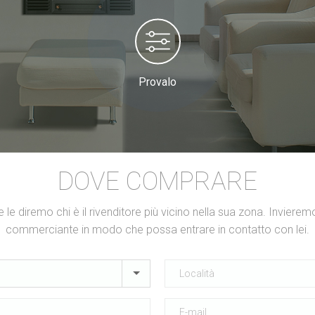
Provalo
DOVE COMPRARE
ti e le diremo chi è il rivenditore più vicino nella sua zona. Invieremo
commerciante in modo che possa entrare in contatto con lei.