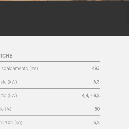
ICHE
iscaldamento (m³)
493
ale (kW)
6,3
zio (kW)
4,4, - 8,2
e (%)
80
a/Ora (kg)
6,2