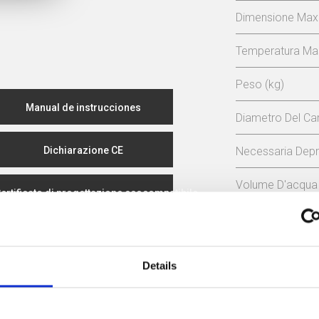
Dimensione Max
Temperatura Mas
Peso (kg)
Manual de instrucciones
Diametro Del C
Dichiarazione CE
Necessaria Depr
Volume D'acqua 
ertificato di progettazione ecocompatibile
Rendiment
80 %
Details
classe di effi