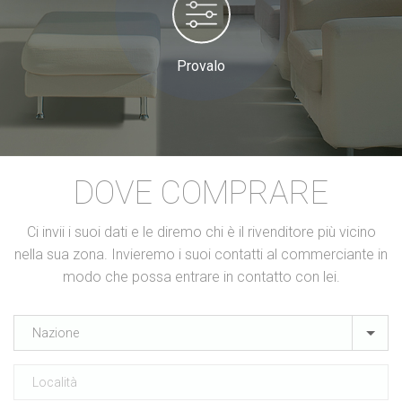
Provalo
DOVE COMPRARE
Ci invii i suoi dati e le diremo chi è il rivenditore più vicino
nella sua zona. Invieremo i suoi contatti al commerciante in
modo che possa entrare in contatto con lei.
Nazione