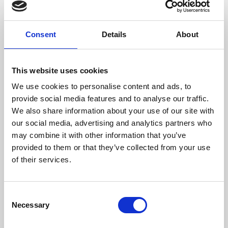
Consumo Di Legna/Ora (kg)
6,2
Consent
Details
About
Dimensione Max Legno (mm)
600
Temperatura Massima Del Gas (ºC)
294
This website uses cookies
Diametro Del Camino (mm)
200
We use cookies to personalise content and ads, to
provide social media features and to analyse our traffic.
Necessaria Depressione Nel Camino (pa)
12
We also share information about your use of our site with
our social media, advertising and analytics partners who
Rendimento
Consumo
Volume
may combine it with other information that you’ve
legna/ore
riscaldabile
provided to them or that they’ve collected from your use
massimo
of their services.
80 %
6,2 kg
493 m3
Consent
classe di efficienza
Necessary
Selection