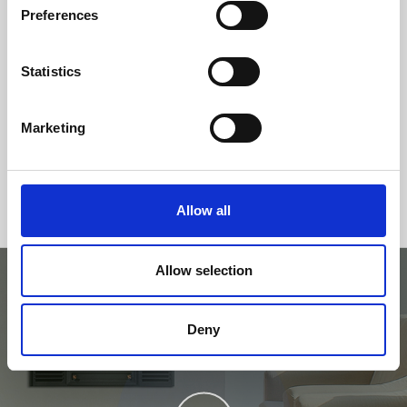
Preferences
Statistics
Marketing
Allow all
Allow selection
Deny
Provalo sul simulatore